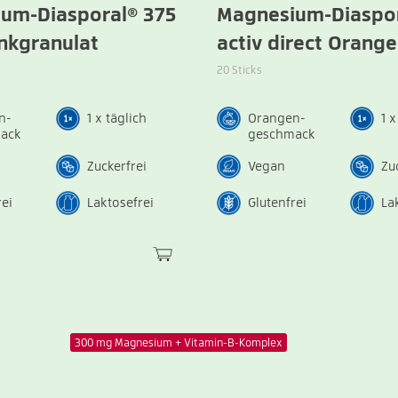
um-Diasporal® 375
Magnesium-Diaspor
inkgranulat
activ direct Orange
20 Sticks
n-
1 x täglich
Orangen-
1 x
ack
geschmack
Zuckerfrei
Vegan
Zu
rei
Laktosefrei
Glutenfrei
La
300 mg Magnesium + Vitamin-B-Komplex