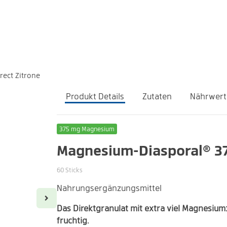
rect Zitrone
Produkt Details
Zutaten
Nährwert
375 mg Magnesium
Magnesium-Diasporal® 375
60 Sticks
Nahrungsergänzungsmittel
1x täglich den Inhalt eines Sticks verzehren.
1 Stick enthält:
Magnesium
Das Direktgranulat mit extra viel Magnesium:
fruchtig.