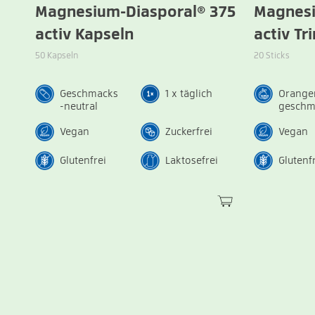
Magnesium-Diasporal® 375
Magnesi
activ Kapseln
activ Tr
50 Kapseln
20 Sticks
Geschmacks
1 x täglich
Orange
-neutral
geschm
Vegan
Zuckerfrei
Vegan
Glutenfrei
Laktosefrei
Glutenf