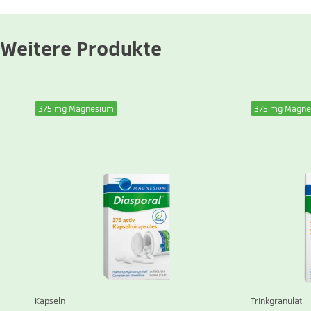
Weitere Produkte
375 mg Magnesium
375 mg Magne
Kapseln
Trinkgranulat