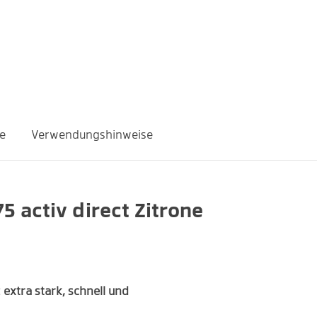
e
Verwendungshinweise
 activ direct Zitrone
Menge
% NRV*
375 mg
100 %
 extra stark, schnell und