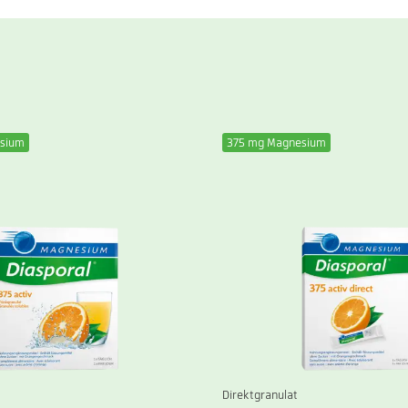
sium
375 mg Magnesium
Direktgranulat