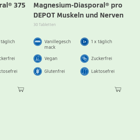
al® 375
Magnesium-Diasporal® pro
DEPOT Muskeln und Nerven
30 Tabletten
 täglich
Vanillegesch
1 x täglich
mack
ckerfrei
Vegan
Zuckerfrei
ktosefrei
Glutenfrei
Laktosefrei