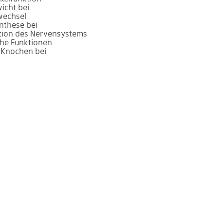
icht bei
wechsel
nthese bei
ktion des Nervensystems
che Funktionen
r Knochen bei