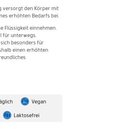
ag versorgt den Körper mit
nes erhöhten Bedarfs bei.
ne Flüssigkeit einnehmen.
al für unterwegs.
 sich besonders für
shalb einen erhöhten
reundliches
täglich
Vegan
Laktosefrei