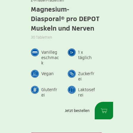
2-Phasen-Tabletten
Magnesium-
Diasporal® pro DEPOT
Muskeln und Nerven
30 Tabletten
Vanilleg
1 x
eschmac
täglich
k
Vegan
Zuckerfr
ei
Glutenfr
Laktosef
ei
rei
Jetzt bestellen