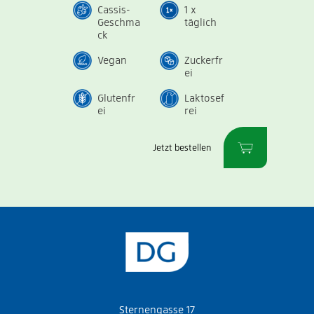
Cassis-
1 x
Geschma
täglich
ck
Vegan
Zuckerfr
ei
Glutenfr
Laktosef
ei
rei
Jetzt bestellen
Sternengasse 17