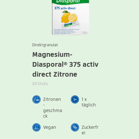
Direktgranulat
Magnesium-
Diasporal® 375 activ
direct Zitrone
20 Sticks
Zitronen
1 x
-
täglich
geschma
ck
Vegan
Zuckerfr
ei