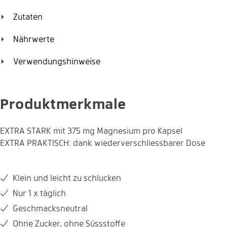
Zutaten
Die Kapseln mit extra viel Magnesium: ohne Aromen, ohne
Nährwerte
Zucker, ohne Kompromissen.
1 Kapsel enthält:
Menge
% NRV*
Verwendungshinweise
Magnesium
375 mg
100 %
1x täglich eine Kapsel vor einer Mahlzeit einnehmen.
Produktmerkmale
EXTRA STARK mit 375 mg Magnesium pro Kapsel
EXTRA PRAKTISCH: dank wiederverschliessbarer Dose
Klein und leicht zu schlucken
Nur 1 x täglich
Geschmacksneutral
Geschmacks-neutral
1 x täglich
Ohne Zucker, ohne Süssstoffe