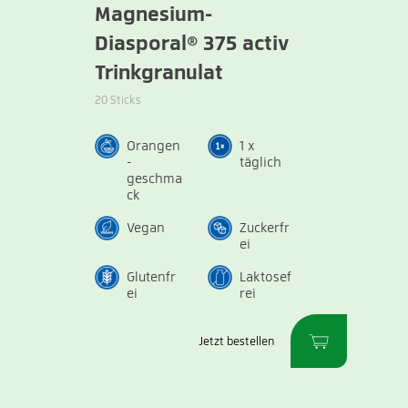
Magnesium-
Diasporal® 375 activ
Trinkgranulat
20 Sticks
Orangen
1 x
-
täglich
geschma
ck
Vegan
Zuckerfr
ei
Glutenfr
Laktosef
ei
rei
Jetzt bestellen