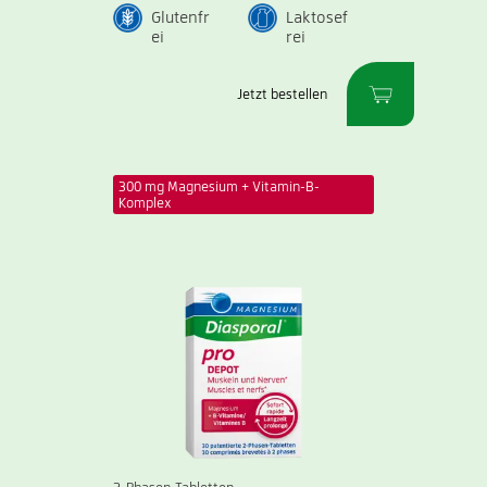
Glutenfr
Laktosef
ei
rei
Jetzt bestellen
300 mg Magnesium + Vitamin-B-
Komplex