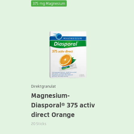
375 mg Magnesium
Direktgranulat
Magnesium-
Diasporal® 375 activ
direct Orange
20 Sticks