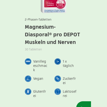
2-Phasen-Tabletten
Magnesium-
Diasporal® pro DEPOT
Muskeln und Nerven
30 Tabletten
Vanilleg
1 x
eschmac
täglich
k
Vegan
Zuckerfr
ei
Glutenfr
Laktosef
ei
rei