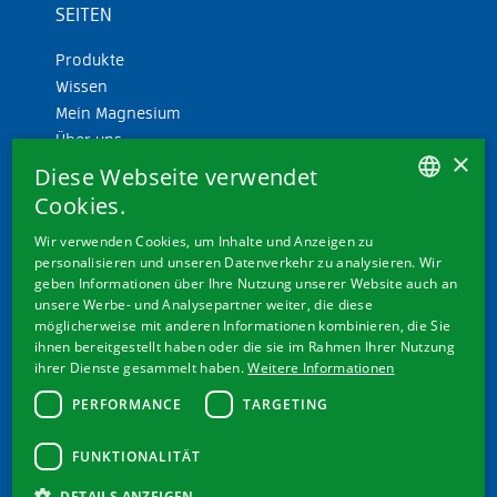
SEITEN
Produkte
Wissen
Mein Magnesium
Über uns
×
Diese Webseite verwendet
Cookies.
GERMAN
Wir verwenden Cookies, um Inhalte und Anzeigen zu
personalisieren und unseren Datenverkehr zu analysieren. Wir
FRENCH
geben Informationen über Ihre Nutzung unserer Website auch an
ITALIAN
unsere Werbe- und Analysepartner weiter, die diese
WEITERE LINKS
möglicherweise mit anderen Informationen kombinieren, die Sie
ENGLISH
ihnen bereitgestellt haben oder die sie im Rahmen Ihrer Nutzung
Cookie-Einstellungen
ihrer Dienste gesammelt haben.
Weitere Informationen
Kontakt
PERFORMANCE
TARGETING
Datenschutz & Disclaimer
Impressum
FUNKTIONALITÄT
AGB's
DETAILS ANZEIGEN