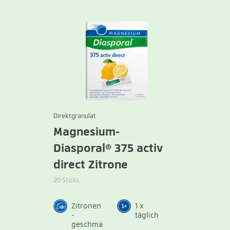
Direktgranulat
Magnesium-
Diasporal® 375 activ
direct Zitrone
20 Sticks
Zitronen
1 x
-
täglich
geschma