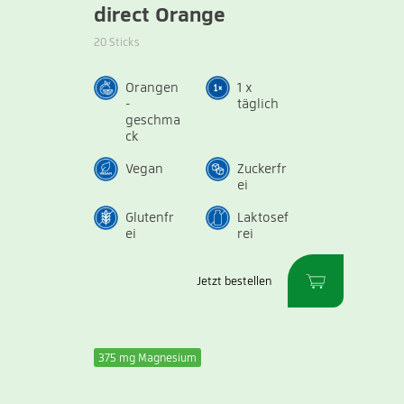
direct Orange
20 Sticks
Orangen
1 x
-
täglich
geschma
ck
Vegan
Zuckerfr
ei
Glutenfr
Laktosef
ei
rei
Jetzt bestellen
375 mg Magnesium