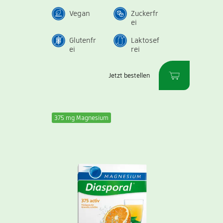
Vegan
Zuckerfr
ei
Glutenfr
Laktosef
ei
rei
Jetzt bestellen
375 mg Magnesium