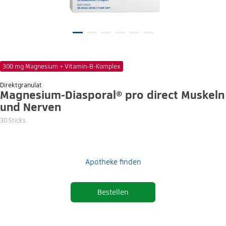
300 mg Magnesium + Vitamin-B-Komplex
Direktgranulat
Magnesium-Diasporal® pro direct Muskeln
und Nerven
30 Sticks
Apotheke finden
Bestellen