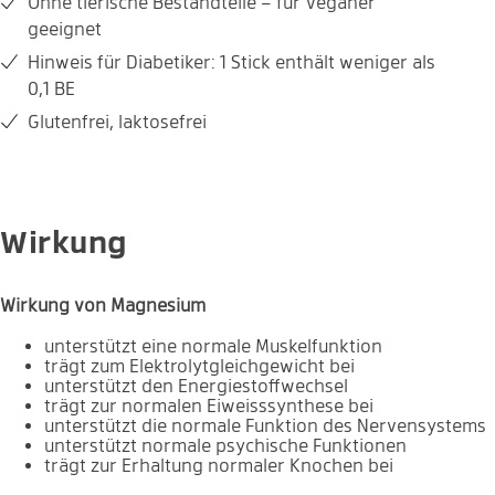
Ohne tierische Bestandteile – für Veganer
1
2
6
12
geeignet
Hinweis für Diabetiker: 1 Stick enthält weniger als
0,1 BE
Cassis-Geschmack
1 x täglich
Glutenfrei, laktosefrei
Vegan
Zuckerfrei
Glutenfrei
Laktosefrei
Wirkung
Wirkung von Magnesium
unterstützt eine normale Muskelfunktion
trägt zum Elektrolytgleichgewicht bei
unterstützt den Energiestoffwechsel
trägt zur normalen Eiweisssynthese bei
unterstützt die normale Funktion des Nervensystems
unterstützt normale psychische Funktionen
trägt zur Erhaltung normaler Knochen bei