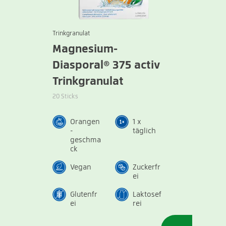
Trinkgranulat
Magnesium-
Diasporal® 375 activ
Trinkgranulat
20 Sticks
Orangen
1 x
-
täglich
geschma
ck
Vegan
Zuckerfr
ei
Glutenfr
Laktosef
ei
rei